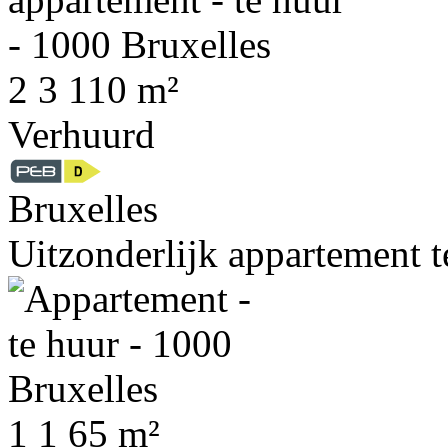
2
3
110 m²
Verhuurd
Bruxelles
Uitzonderlijk appartement t
1
1
65 m²