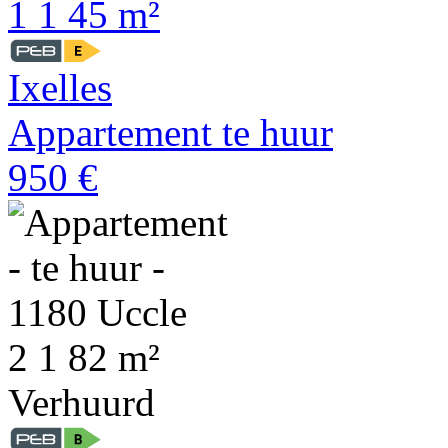
1
1
45 m²
Ixelles
Appartement te huur
950 €
2
1
82 m²
Verhuurd