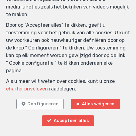
mediafuncties zoals het bekijken van video's mogelijk
te maken.
Boodschap
Door op "Accepteer alles" te klikken, geeft u
toestemming voor het gebruik van alle cookies. U kunt
uw voorkeuren ook nauwkeuriger definiëren door op
de knop " Configureren " te klikken. Uw toestemming
kan op elk moment worden gewijzigd door op de link
" Cookie configuratie " te klikken onderaan elke
pagina.
Anti-spam validatie
Als u meer wilt weten over cookies, kunt u onze
charter privéleven
raadplegen.
*
Verplichte velden
Configureren
Alles weigeren
Ik aanvaard informatie per e-mail te ontvangen.
Accepteer alles
Ik aanvaard newsletters te ontvangen.
Ik aanvaard SMS te ontvangen.