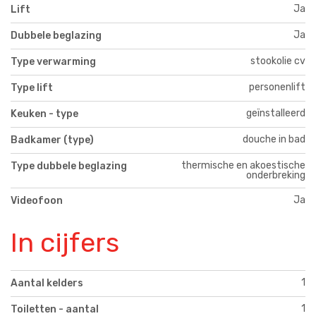
Ja
Lift
Ja
Dubbele beglazing
stookolie cv
Type verwarming
personenlift
Type lift
geïnstalleerd
Keuken - type
douche in bad
Badkamer (type)
thermische en akoestische
Type dubbele beglazing
onderbreking
Ja
Videofoon
In cijfers
1
Aantal kelders
1
Toiletten - aantal