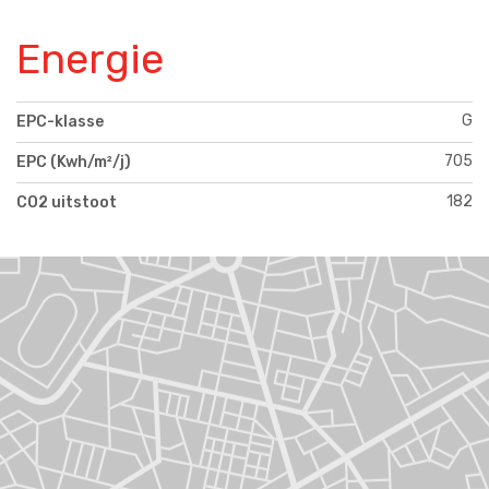
Energie
G
EPC-klasse
705
EPC (Kwh/m²/j)
182
CO2 uitstoot