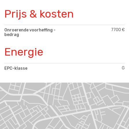
Prijs & kosten
7700 €
Onroerende voorheffing -
bedrag
Energie
G
EPC-klasse