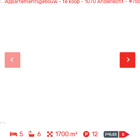
5
6
1700 m²
12